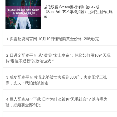
诚信双赢 Steam游戏评测 第647期
《SuchArt: 艺术家模拟器》_委托_创作_玩
家
​实盘配资网官网 10月19日谢瑞麟黄金价格1268元/克
1
​日进金配资平台 从“朕”到“太上皇帝”：乾隆如何用1094天玩
2
转“退位不退权”的政治游戏？
​成华配资平台 校花老婆被丈夫喂到330斤，夫妻压塌三张
3
床，丈夫：我怕她被抢走
​巨人配资APP下载 日本为什么被称“无毛社会”？以有毛为
4
耻，必须要全部剃光