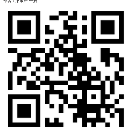
作者：梁银妍 朱妍