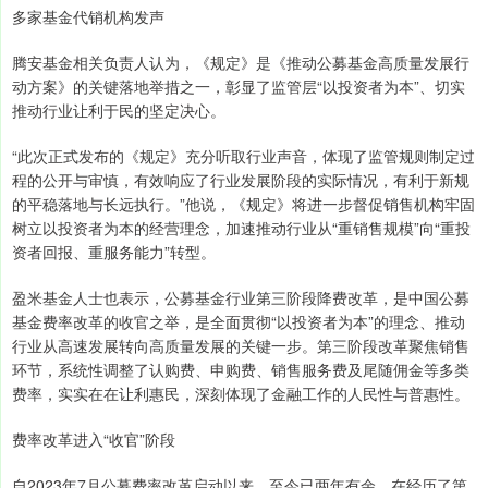
多家基金代销机构发声
腾安基金相关负责人认为，《规定》是《推动公募基金高质量发展行
动方案》的关键落地举措之一，彰显了监管层“以投资者为本”、切实
推动行业让利于民的坚定决心。
“此次正式发布的《规定》充分听取行业声音，体现了监管规则制定过
程的公开与审慎，有效响应了行业发展阶段的实际情况，有利于新规
的平稳落地与长远执行。”他说，《规定》将进一步督促销售机构牢固
树立以投资者为本的经营理念，加速推动行业从“重销售规模”向“重投
资者回报、重服务能力”转型。
盈米基金人士也表示，公募基金行业第三阶段降费改革，是中国公募
基金费率改革的收官之举，是全面贯彻“以投资者为本”的理念、推动
行业从高速发展转向高质量发展的关键一步。第三阶段改革聚焦销售
环节，系统性调整了认购费、申购费、销售服务费及尾随佣金等多类
费率，实实在在让利惠民，深刻体现了金融工作的人民性与普惠性。
费率改革进入“收官”阶段
自2023年7月公募费率改革启动以来，至今已两年有余。在经历了第