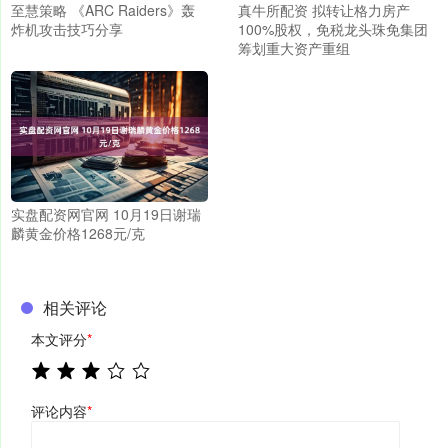
至慧策略 《ARC Raiders》轰
真牛所配资 拟转让格力房产
炸机攻击技巧分享
100%股权，免税龙头珠免集团
筹划重大资产重组
实盘配资网官网 10月19日谢瑞
麟黄金价格1268元/克
相关评论
本文评分
*
评论内容
*