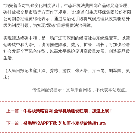
“为完善应对气候变化制度设计，生态环境法典围绕产品碳足迹管理、
碳排放权交易市场等方面作了规定。”北京首创生态环保集团股份有限
公司副总经理黄绵松表示，通过法治化手段将气候治理从政策驱动升
级为制度引领，为实现“双碳”目标提供法治保障。
实现碳达峰碳中和，是一场广泛而深刻的经济社会系统性变革。以碳
达峰碳中和为牵引，协同推进降碳、减污、扩绿、增长，将加快经济
社会发展全面绿色转型，以高水平保护促进高质量发展、创造高品质
生活。
（人民日报记者寇江泽、乔栋、游仪、张天培、亓玉昆、刘军国、吴
未）
倍悦网配资提示：文章来自网络，不代表本站观点。
上一篇：
牛客栈策略官网 全球机场建设狂潮，加速上演！
下一篇：
盛鹏智投APP下载 芝加哥小麦期货跌超1.8%