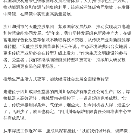
我国加快构建绿色低碳循环发展经济体系，大力推行绿色生产方式，
推动能源革命和资源节约集约利用，统筹减污降碳协同增效，在发展
中降碳、在降碳中实现更高质量发展。
浙江湖州市的天能控股集团，紧跟国家发展战略，推动实现动力电池
和智慧储能协同发展。“近年来，我们坚持发展绿色新质生产力，在铅
蓄电池绿色化改造等领域不断取得技术突破，从传统产业向新能源赛
道转型。”天能控股集团董事长张天任说，生态环境法典出台实施后，
更多传统产业势必会在转型升级上发力，“作为生态文明建设的参与
者、受益者，我们将继续瞄准能源转型科技前沿，持续加大研发投
入，深耕更多绿色应用场景。”
推动生产生活方式变革，加快经济社会发展全面绿色转型
走进位于四川成都金堂县的四川川锅锅炉有限责任公司生产厂区，焊
接机器人高效运转，机械臂精确操控下，一道道焊缝完美成型。“过
去，传统焊接用焊条焊、气保焊，烟尘大。如今用机器人焊，烟尘少
了，飞溅少了，质量也稳定。”四川川锅锅炉有限责任公司培训中心主
任唐成凤说。
从事焊接工作近20年，唐成凤深有感触：“以前我们谈环保、谈降碳，