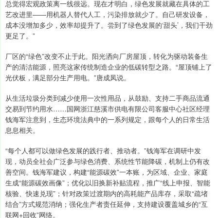
总觉得宏观政策离一线很远。现在才明白，绿色发展就藏在具体的工
艺改进里——用机器人替代人工，污染排放就少了。自己研发设备，
成本没增加多少，效率却提升了。尝到了绿色发展的‘甜头’，我们干劲
更足了。”
厂区的“绿色”改变不止于此。阳光洒向厂房屋顶，转化为驱动装备生
产的清洁能源，照亮这家传统制造企业的低碳转型之路。“屋顶铺上了
光伏板，满足部分生产用电。”唐成凤说。
从生活垃圾分类到减少使用一次性用品，从鼓励、支持二手商品流通
交易到节约用水……国网浙江慈溪市供电有限公司客服中心社区经理
钱海军注意到，生态环境法典中的一系列规定，跟每个人的日常生活
息息相关。
“每个人都可以做绿色发展的践行者、推动者。”钱海军在调研中发
现，动员全社会广泛参与绿色消费、系统性节能降碳，机制上仍有改
善空间。钱海军建议，构建“能源碳效”一本账，为区域、企业、家庭
生成“能源碳效画像”；优化以旧换新补贴流程，推广“线上申报、智能
核验、快速兑现”；针对政策过渡期内的高耗能产品库存，采取“疏堵
结合”方式规范消纳；强化生产者责任延伸，支持建设覆盖城乡的“互
联网+回收”网络。