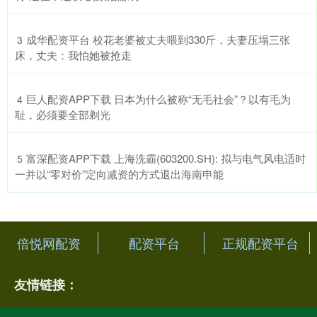
​成华配资平台 校花老婆被丈夫喂到330斤，夫妻压塌三张
3
床，丈夫：我怕她被抢走
​巨人配资APP下载 日本为什么被称“无毛社会”？以有毛为
4
耻，必须要全部剃光
​富深配资APP下载 上海洗霸(603200.SH): 拟与电气风电适时
5
一并以“零对价”定向减资的方式退出海南申能
倍悦网配资
配资平台
正规配资平台
友情链接：