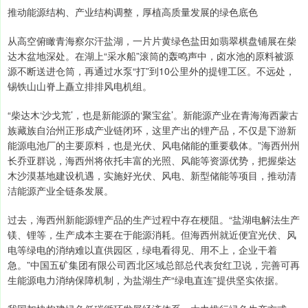
推动能源结构、产业结构调整，厚植高质量发展的绿色底色
从高空俯瞰青海察尔汗盐湖，一片片黄绿色盐田如翡翠棋盘铺展在柴
达木盆地深处。在湖上“采水船”滚筒的轰鸣声中，卤水池的原料被源
源不断送进仓筒，再通过水泵“打”到10公里外的提锂工区。不远处，
锡铁山山脊上矗立排排风电机组。
“柴达木‘沙戈荒’，也是新能源的‘聚宝盆’。新能源产业在青海海西蒙古
族藏族自治州正形成产业链闭环，这里产出的锂产品，不仅是下游新
能源电池厂的主要原料，也是光伏、风电储能的重要载体。”海西州州
长乔亚群说，海西州将依托丰富的光照、风能等资源优势，把握柴达
木沙漠基地建设机遇，实施好光伏、风电、新型储能等项目，推动清
洁能源产业全链条发展。
过去，海西州新能源锂产品的生产过程中存在梗阻。“盐湖电解法生产
镁、锂等，生产成本主要在于能源消耗。但海西州就近便宜光伏、风
电等绿电的消纳难以直供园区，绿电看得见、用不上，企业干着
急。”中国五矿集团有限公司西北区域总部总代表贠红卫说，完善可再
生能源电力消纳保障机制，为盐湖生产“绿电直连”提供坚实依据。