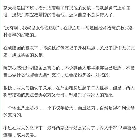
某天胡建国下班，看到抱着电子秤哭泣的女孩，便鼓起勇气上前搭
讪，没想到陈皖枝震惊的看着他，还问他是不是认错人了。
“没有啊，我就是跟你说话呢”，在那之后，胡建国经常给陈皖枝买各
种各样的好吃的。
在胡建国的投喂下，陈皖枝好像忘记了身材焦虑，又成了那个无忧无
虑，满脸笑容的女孩。
陈皖枝感觉到胡建国是真心的，不像其他人那样嫌弃自己肥胖，不管
自己做什么他都会无条件支持，还会给她买各种好吃的。
很快，两人便确认了关系，在外面租房过起了二人世界，但是，两人
将想结婚的想法告诉双方父母时，却遭到了两家人的拒绝。
一个体重严重超标，一个不仅年龄大，而且还穷，自然是得不到父母
的支持的。
不过在两人的坚持下，最终两家父母还是妥协了，两人于2015年喜结
连理，成为夫妻。