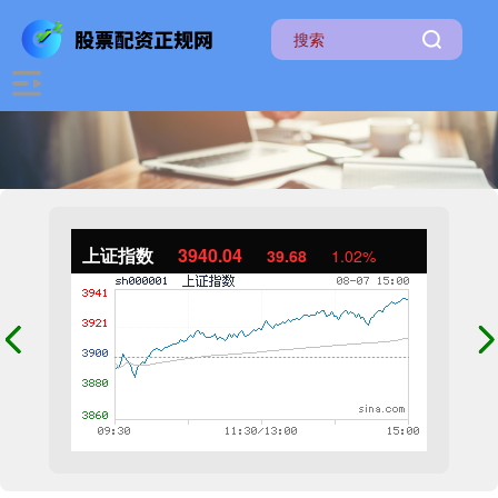
上证指数
3940.04
39.68
1.02%