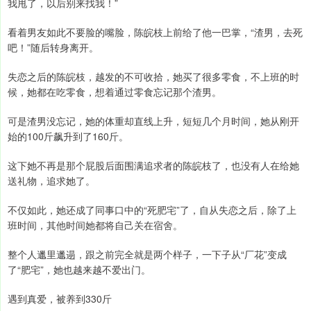
我甩了，以后别来找我！”
看着男友如此不要脸的嘴脸，陈皖枝上前给了他一巴掌，“渣男，去死
吧！”随后转身离开。
失恋之后的陈皖枝，越发的不可收拾，她买了很多零食，不上班的时
候，她都在吃零食，想着通过零食忘记那个渣男。
可是渣男没忘记，她的体重却直线上升，短短几个月时间，她从刚开
始的100斤飙升到了160斤。
这下她不再是那个屁股后面围满追求者的陈皖枝了，也没有人在给她
送礼物，追求她了。
不仅如此，她还成了同事口中的“死肥宅”了，自从失恋之后，除了上
班时间，其他时间她都将自己关在宿舍。
整个人邋里邋遢，跟之前完全就是两个样子，一下子从“厂花”变成
了“肥宅”，她也越来越不爱出门。
遇到真爱，被养到330斤