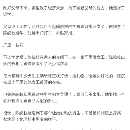
刚好父母下岗，家里没了经济来源，为了减轻父母的压力，她选择了
退学。
父母没了工作，已经负担不起陈皖枝的学费跟日常开支了，便同意了
陈皖枝退学，让她出门打工，补贴家用。
厂里一枝花
不上学之后，陈皖枝在家人的介绍下，在一家厂里做女工，陈皖枝出
众的长相，跟快便吸引了不少追求者。
每天都有不少男生主动给陈皖枝打饭，送礼物，给她买好吃的，陈皖
枝成了厂里其他女工羡慕的存在。
但是陈皖枝却觉得这些男生都太普通了，跟自己不太配，她要找一个
在外貌方面跟自己匹配的男生。
很快，陈皖枝就遇到了那个让她心动的男生，不管是长相还是身高，
都满足了她理想中男友的样子。