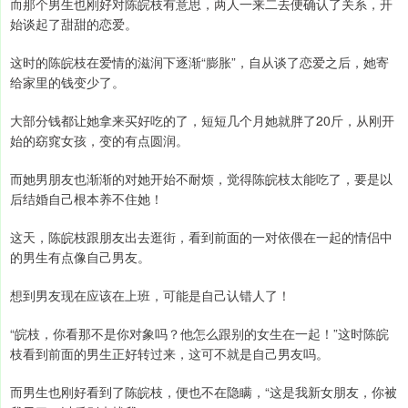
而那个男生也刚好对陈皖枝有意思，两人一来二去便确认了关系，开
始谈起了甜甜的恋爱。
这时的陈皖枝在爱情的滋润下逐渐“膨胀”，自从谈了恋爱之后，她寄
给家里的钱变少了。
大部分钱都让她拿来买好吃的了，短短几个月她就胖了20斤，从刚开
始的窈窕女孩，变的有点圆润。
而她男朋友也渐渐的对她开始不耐烦，觉得陈皖枝太能吃了，要是以
后结婚自己根本养不住她！
这天，陈皖枝跟朋友出去逛街，看到前面的一对依偎在一起的情侣中
的男生有点像自己男友。
想到男友现在应该在上班，可能是自己认错人了！
“皖枝，你看那不是你对象吗？他怎么跟别的女生在一起！”这时陈皖
枝看到前面的男生正好转过来，这可不就是自己男友吗。
而男生也刚好看到了陈皖枝，便也不在隐瞒，“这是我新女朋友，你被