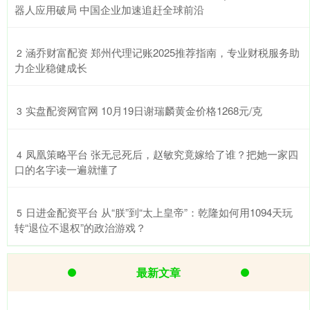
器人应用破局 中国企业加速追赶全球前沿
​涵乔财富配资 郑州代理记账2025推荐指南，专业财税服务助
2
力企业稳健成长
​实盘配资网官网 10月19日谢瑞麟黄金价格1268元/克
3
​凤凰策略平台 张无忌死后，赵敏究竟嫁给了谁？把她一家四
4
口的名字读一遍就懂了
​日进金配资平台 从“朕”到“太上皇帝”：乾隆如何用1094天玩
5
转“退位不退权”的政治游戏？
最新文章