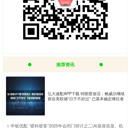
推荐资讯
弘大速配APP下载 特朗普放话：鲍威尔继续
留在美联储“日子不好过” 已基本确定继任者
​申银优配 “硬科硬客”2025年会闭门研讨之二|AI基座筑基、机
1