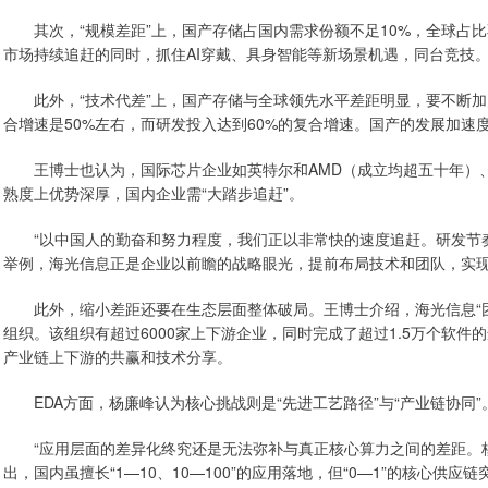
其次，“规模差距”上，国产存储占国内需求份额不足10%，全球占比
市场持续追赶的同时，抓住AI穿戴、具身智能等新场景机遇，同台竞技
此外，“技术代差”上，国产存储与全球领先水平差距明显，要不断加大研
合增速是50%左右，而研发投入达到60%的复合增速。国产的发展加速
王博士也认为，国际芯片企业如英特尔和AMD（成立均超五十年）、英
熟度上优势深厚，国内企业需“大踏步追赶”。
“以中国人的勤奋和努力程度，我们正以非常快的速度追赶。研发节奏
举例，海光信息正是企业以前瞻的战略眼光，提前布局技术和团队，实
此外，缩小差距还要在生态层面整体破局。王博士介绍，海光信息“团
组织。该组织有超过6000家上下游企业，同时完成了超过1.5万个软
产业链上下游的共赢和技术分享。
EDA方面，杨廉峰认为核心挑战则是“先进工艺路径”与“产业链协同”
“应用层面的差异化终究还是无法弥补与真正核心算力之间的差距。核
出，国内虽擅长“1—10、10—100”的应用落地，但“0—1”的核心