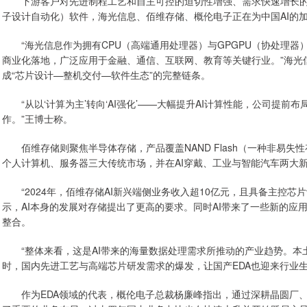
下游客户对先进制程工艺和自主可控的迫切性增强、需求快速增长的背
子设计自动化）软件，海光信息、佰维存储、概伦电子正在为中国AI的
“海光信息作为拥有CPU（高端通用处理器）与GPGPU（协处理器
商业化落地，广泛应用于金融、通信、互联网、教育等关键行业。”海光
成“芯片设计—整机交付—软件生态”的完整链条。
“从以‘计算为主’转向‘AI强化’——大幅提升AI计算性能，公司提前
作。”王博士称。
佰维存储则聚焦半导体存储，产品覆盖NAND Flash（一种非易失
个人计算机、服务器三大传统市场，并在AI穿戴、工业与智能汽车两大
“2024年，佰维存储AI新兴端侧业务收入超10亿元，且具备主控芯
示，AI本身的发展对存储提出了更高的要求。同时AI带来了一些新的应
整合。
“整体来看，这是AI带来的海量数据处理需求所推动的产业趋势。本
时，国内先进工艺与高端芯片研发需求的爆发，让国产EDA也迎来行业
作为EDA领域的代表，概伦电子总裁杨廉峰指出，通过深耕晶圆厂、