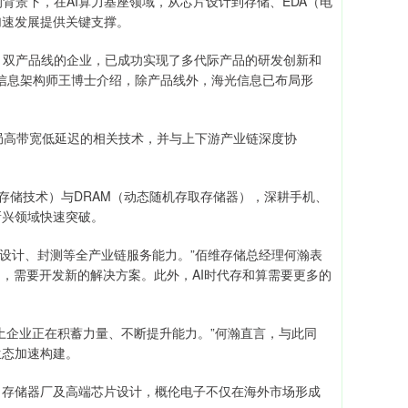
景下，在AI算力基座领域，从芯片设计到存储、EDA（电
加速发展提供关键支撑。
）双产品线的企业，已成功实现了多代际产品的研发创新和
信息架构师王博士介绍，除产品线外，海光信息已布局形
布局高带宽低延迟的相关技术，并与上下游产业链深度协
性存储技术）与DRAM（动态随机存取存储器），深耕手机、
新兴领域快速突破。
片设计、封测等全产业链服务能力。”佰维存储总经理何瀚表
用，需要开发新的解决方案。此外，AI时代存和算需要更多的
土企业正在积蓄力量、不断提升能力。”何瀚直言，与此同
生态加速构建。
存储器厂及高端芯片设计，概伦电子不仅在海外市场形成