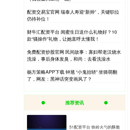
配资交易宝官网 瑞泰人寿迎“新帅”，关键职位
仍待补位！
财牛汇配资平台 闺蜜生日送什么礼物好？10
款“骚操作”礼物，让她直呼太懂我！
免费配资炒股官网 民间故事：寡妇帮老汉烧水
洗澡，事后身体发臭，和尚：去看洗澡水
杨方策略APP下载 钟馗 “小鬼抬轿” 坐骑萌翻
了，网友：黑神话突变画风了？
推荐资讯
51配资平台 铁岭火勺的酥脆