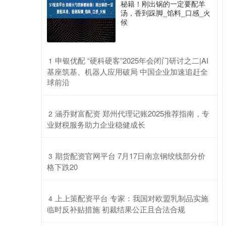
秘籍！刚出锅的一定要配羊
汤，香到跺脚_馅料_口感_火
候
​申银优配 “硬科硬客”2025年会闭门研讨之二|AI
1
基座筑基、机器人应用破局 中国企业加速追赶全
球前沿
​涵乔财富配资 郑州代理记账2025推荐指南，专
2
业财税服务助力企业稳健成长
​期货配资官网平台 7月17日南京钢绞线部分价
3
格下跌20
​上上策配资平台 专家：我国对欧盟乳制品实施
4
临时反补贴措施 初裁结果公正且合法合规