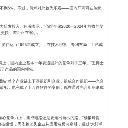
不到5%。不过，何瀚对此较为乐观——国内厂商可在传统
。
发投入。何瀚表示：“佰维存储2020—2024年营收的复
度更快，差距正在缩小。”
伟达（1993年成立），在技术积累、专利布局、工艺成
上，国内企业基本一年要追国外的竞争对手三年。”王博士
现了产品的国内领先。
结”整个产业链上下游组织和企业，组成合作组织——光合
件的适配，也完成了上万件软件的案例，现在通过光合组织形成
。
心竞争力上，集成电路还是要走出自己的路。”杨廉峰提
供应链突破缓慢，需依赖龙头企业从应用端反向牵引，通过“大订单