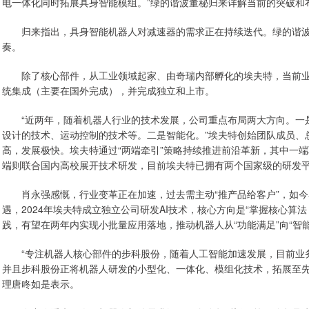
电一体化同时拓展具身智能模组。”绿的谐波董秘归来详解当前的突破和
归来指出，具身智能机器人对减速器的需求正在持续迭代。绿的谐波
奏。
除了核心部件，从工业领域起家、由奇瑞内部孵化的埃夫特，当前业
统集成（主要在国外完成），并完成独立和上市。
“近两年，随着机器人行业的技术发展，公司重点布局两大方向。一是
设计的技术、运动控制的技术等。二是智能化。”埃夫特创始团队成员、
高，发展极快。埃夫特通过“两端牵引”策略持续推进前沿革新，其中一
端则联合国内高校展开技术研发，目前埃夫特已拥有两个国家级的研发
肖永强感慨，行业变革正在加速，过去需主动“推产品给客户”，如今客
遇，2024年埃夫特成立独立公司研发AI技术，核心方向是“掌握核心算
践，有望在两年内实现小批量应用落地，推动机器人从“功能满足”向“智
“专注机器人核心部件的步科股份，随着人工智能加速发展，目前业务
并且步科股份正将机器人研发的小型化、一体化、模组化技术，拓展至先
理唐咚如是表示。