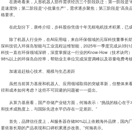
在唐咚看来，人形机器人部件需求经历三个阶段跃迁：第一阶段是“样
是速度快；第二阶段是“小批量生产”，需求逐步聚焦；第三阶段是“高良
格要求。
在此划分下，唐咚介绍，步科股份凭借十年无框电机技术积累，已成
除了机器人行业外，在AI应用端，来自环保领域的元琛科技董事长助理
琛科技切入环保岛智能与工业流程运维智能，2025年一季度完成从0到1
科技一直在环保领域深耕，深度掌握这一行业的Know-How（技术诀窍
98%以上的环保岛自控率，帮助业主单位完成深度调峰以及容量电费考核
加速追赶核心技术、规模与生态差距
虽然当前算力基座和机器人、应用领域取得的突破革新，但整体来看
径和成本如何考虑？这些不可回避的问题被一一提出。
从算力基座看，国产存储产业链方面，何瀚表示：“挑战的核心在于本
和技术成熟度上，与国际先进水平仍存在一定差距。”
首先，品牌信任度上，AI服务器存储90%以上依赖海外品牌，国内厂
要依靠长期的产品表现和口碑积累逐步改善。”何瀚表示。