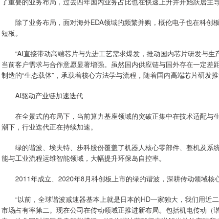
了重要的业务布局，过去四年国内业务占比也在快速上升并开始跃居主
除了业务布局，面对海外EDA领域的频繁并购，概伦电子也在科创板
短板。
“AI直接带动高端芯片与先进工艺需求爆发，推动国内芯片研发与生产‘
当前客户需求与合作意愿显著增强。虽然国内供应链与国外存在一定差距
制造的“生态载体”，承载着核心方法学与流程，随着国内高端芯片研发推
AI驱动产业链加速迭代
在全景式的布局下，当前算力基座领域的突破正集中在技术适配与生态
潮下，行业迭代正在持续加速。
绿的谐波、埃夫特、步科股份覆盖了机器人核心零部件、整机及系统
能与工业流程运维智能领域，大幅提升环保岛自控率。
2011年成立、2020年8月科创板上市的绿的谐波，深耕传动领域核
“以前，全球谐波减速器基本上就是日本的HD一家独大，我们用近二
市场占有率第二。现在公司在传动领域正推进新布局。包括机电传动（