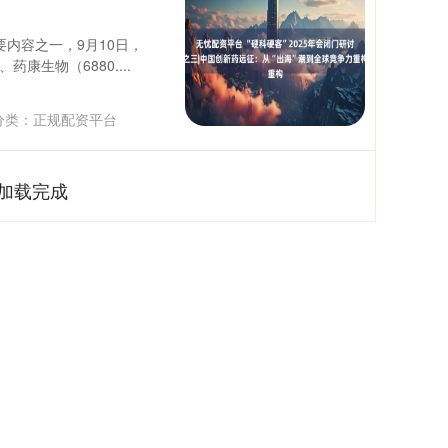
要内容之一，9月10日，
药康生物（6880....
分类：
正规配资平台
加载完成