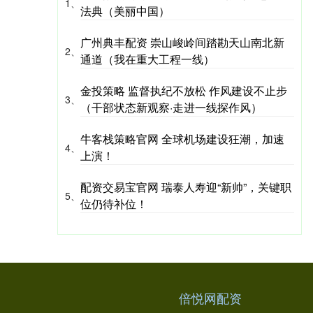
1、
法典（美丽中国）
广州典丰配资 崇山峻岭间踏勘天山南北新
2、
通道（我在重大工程一线）
金投策略 监督执纪不放松 作风建设不止步
3、
（干部状态新观察·走进一线探作风）
牛客栈策略官网 全球机场建设狂潮，加速
4、
上演！
配资交易宝官网 瑞泰人寿迎“新帅”，关键职
5、
位仍待补位！
倍悦网配资