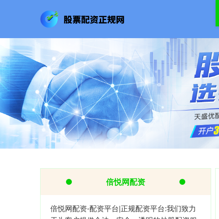
倍悦网配资
倍悦网配资-配资平台|正规配资平台:我们致力