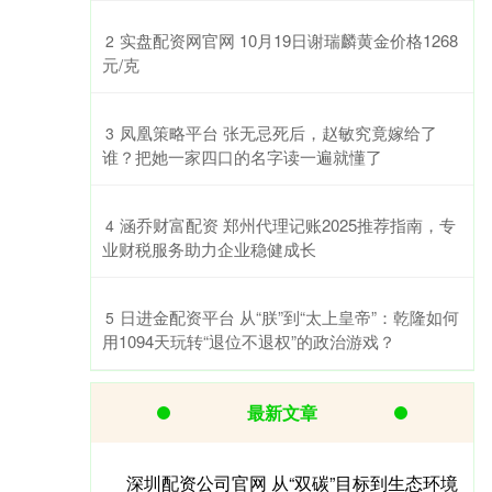
​实盘配资网官网 10月19日谢瑞麟黄金价格1268
2
元/克
​凤凰策略平台 张无忌死后，赵敏究竟嫁给了
3
谁？把她一家四口的名字读一遍就懂了
​涵乔财富配资 郑州代理记账2025推荐指南，专
4
业财税服务助力企业稳健成长
​日进金配资平台 从“朕”到“太上皇帝”：乾隆如何
5
用1094天玩转“退位不退权”的政治游戏？
最新文章
深圳配资公司官网 从“双碳”目标到生态环境