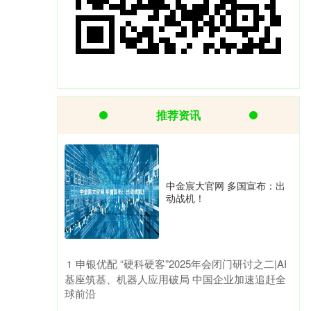
推荐资讯
中金宸大官网 多国宣布：出
动战机！
​申银优配 “硬科硬客”2025年会闭门研讨之二|AI
1
基座筑基、机器人应用破局 中国企业加速追赶全
球前沿