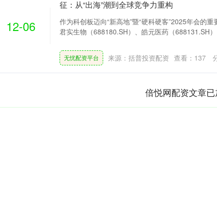
征：从“出海”潮到全球竞争力重构
作为科创板迈向“新高地”暨“硬科硬客”2025年会的重
12-06
君实生物（688180.SH）、皓元医药（688131.SH）、
来源：括普投资配资
查看：
137
无忧配资平台
倍悦网配资文章已