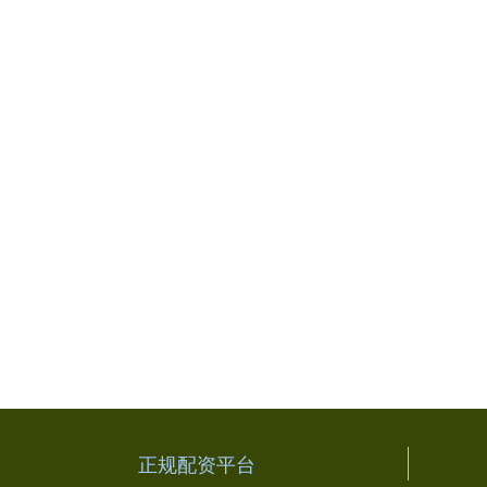
正规配资平台