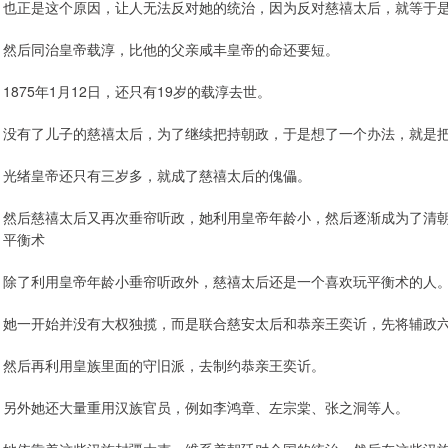
也正是这个原因，让人无法反对她的统治，因为反对慈禧太后，就等于
然后同治皇帝载淳，比他的父亲咸丰皇帝的命还要短。
1875年1月12日，还只有19岁的载淳去世。
没有了儿子的慈禧太后，为了继续把持朝政，于是想了一个办法，就是
光绪皇帝还只有三岁多，就成了慈禧太后的傀儡。
然后慈禧太后又再次垂帘听政，她利用皇帝年龄小，然后逐渐成为了清
平衡术
除了利用皇帝年龄小垂帘听政外，慈禧太后还是一个喜欢玩平衡术的人
她一开始并没有大权独揽，而是联合慈安太后和恭亲王奕䜣，先将辅政
然后再利用皇族里面的守旧派，去制约恭亲王奕䜣。
另外她还大量重用汉族官员，例如李鸿章、左宗棠、张之洞等人。