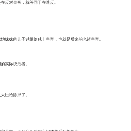
是在反对皇帝，就等同于在造反。
把她妹妹的儿子过继给咸丰皇帝，也就是后来的光绪皇帝。
朝的实际统治者。
。
六大臣给除掉了。