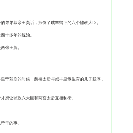
帝的弟弟恭亲王奕䜣，扳倒了咸丰留下的六个辅政大臣。
达四十多年的统治。
是两张王牌。
丰皇帝驾崩的时候，慈禧太后与咸丰皇帝生育的儿子载淳，
帝才想让辅政六大臣和两宫太后互相制衡。
皇帝干的事。