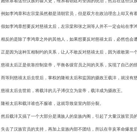
她依靠着这些汉族封疆大吏，维系着朝廷对全国的统治，然后在这些汉
例如李鸿章和左宗棠虽然都是清朝官员，但是双方在政治理念上却又有
假如李鸿章想要反对慈禧太后，左宗棠和张之洞等人并不一定会站在李
相反的是除了李鸿章之外的其他人，如果想要反对慈禧太后，必然也会
正是因为这种互相制约的关系，让人不敢反对慈禧太后，因为谁敢第一
慈禧太后正是依靠控制皇帝，平衡各级官员之间的关系，实现了自己的
而等到慈禧太后去世后，掌权的隆裕太后和监国的摄政王载沣，就没有
慈禧太后去世前，将载沣的儿子溥仪立为皇帝，载沣成为摄政王。
隆裕太后和载沣谁也不服谁，这就导致皇室内部分裂。
然后载沣又搞了一个大部分是满族人的皇族内阁，引起了大量汉族官员
失去了汉族官员的支持，再加上皇族内部不团结，所以在辛亥革命爆发