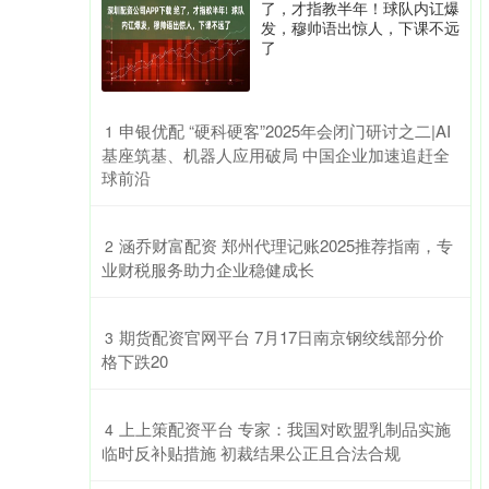
了，才指教半年！球队内讧爆
发，穆帅语出惊人，下课不远
了
​申银优配 “硬科硬客”2025年会闭门研讨之二|AI
1
基座筑基、机器人应用破局 中国企业加速追赶全
球前沿
​涵乔财富配资 郑州代理记账2025推荐指南，专
2
业财税服务助力企业稳健成长
​期货配资官网平台 7月17日南京钢绞线部分价
3
格下跌20
​上上策配资平台 专家：我国对欧盟乳制品实施
4
临时反补贴措施 初裁结果公正且合法合规