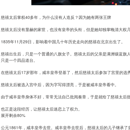
慈禧太后掌权40多年，为什么没有人造反？因为她有两张王牌
慈禧太后没有显赫的家世，也没有皇帝的头衔，但是她却独掌晚清大权
1835年11月29日，影响着中国几十年历史走向的慈禧在北京出生了。
慈禧出生后，只是一个普通的八旗女子。慈禧太后的父亲是满洲镶蓝旗
只是一个四品道台。
在慈禧太后17岁那年，咸丰皇帝登基了，然后慈禧太后参加了宫里的选
慈禧太后被选入宫中后，因为字写得漂亮，于是被咸丰皇帝看中。
由于咸丰皇帝身体不好，常常无法自己批阅奏章，于是就给了慈禧太后
也正是这段经历，让慈禧太后迷恋上了权力。
展开剩余80%
公元1861年，咸丰皇帝去世。咸丰皇帝去世后，慈禧太后的儿子继承了