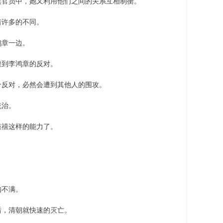
族官员中，她又利用他们之间的关系互相制衡。
着许多的不同。
鸿章一边。
遭到李鸿章的反对。
个反对，必然会遭到其他人的围攻。
统治。
慈禧这样的能力了。
的不满。
后，清朝就快速的灭亡。