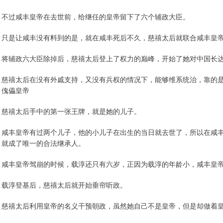
不过咸丰皇帝在去世前，给继任的皇帝留下了六个辅政大臣。
只是让咸丰没有料到的是，就在咸丰死后不久，慈禧太后就联合咸丰皇
将辅政六大臣除掉后，慈禧太后登上了权力的巅峰，开始了她对中国长
慈禧太后在没有外戚支持，又没有兵权的情况下，能够维系统治，靠的
傀儡皇帝
慈禧太后手中的第一张王牌，就是她的儿子。
咸丰皇帝有过两个儿子，他的小儿子在出生的当日就去世了，所以在咸
就成了唯一的合法继承人。
咸丰皇帝驾崩的时候，载淳还只有六岁，正因为载淳的年龄小，咸丰皇
载淳登基后，慈禧太后就开始垂帘听政。
慈禧太后利用皇帝的名义干预朝政，虽然她自己不是皇帝，但是却做着